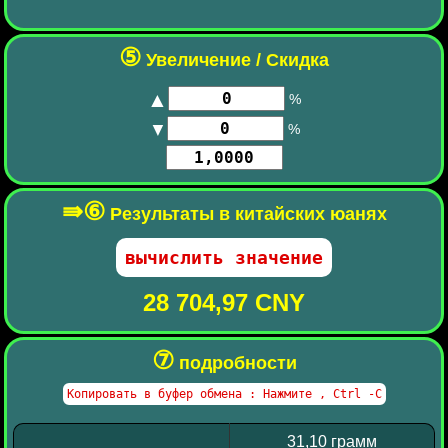
⑤
Увеличение / Скидка
▲
%
▼
%
⇛⑥
Результаты в китайских юанях
28 704,97 CNY
⑦
подробности
31,10 грамм