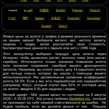
CAD
CHF
INR
JPY
MXN
ZAR
языков
العربية"
中国語"
English"
Français"
Deutsch"
עברית"
हिंदी"
Italiano"
日本語"
Português"
Slovenčina"
Español"
Türkçe"
Живые цены на золото и график в режиме реального времени
на вашем экране! Выберите металл, вес, чистоту, валюту,
наценку / скидку, затем рассчитайте свою стоимость.
Беспристрастные ценности с (верьте или нет) с 1996 года.
Этот калькулятор выбирает текущую цену золота через
Интернет, чтобы вычислить расчет золотого лома (или расчет
серебра). Используется только значение плавления золота
(или значение плавления серебра) вашего драгоценного
металла. Например, вы хотите узнать цену 14-каратного золота
для кольца класса, которое вы нашли с помощью вашего
металлоискателя. Мы автоматически применим коэффициент
золота 58,3%. Если у вас есть переработчик или переработчик
(например, Kitco), который платит вам 91% от спотовой цены
на золото, введите 0.91 для наценки / скидки.
Мелкий шрифт : Mid- рынка валют по состоянию на 6 августа
2026 г. 5:29:28 UTC. Эта услуга любезно
Dendritics Inc
, который
не принимает на себя никакой ответственности за ошибки . Не
будем прибыль, если вы делаете деньги от них . Текущие