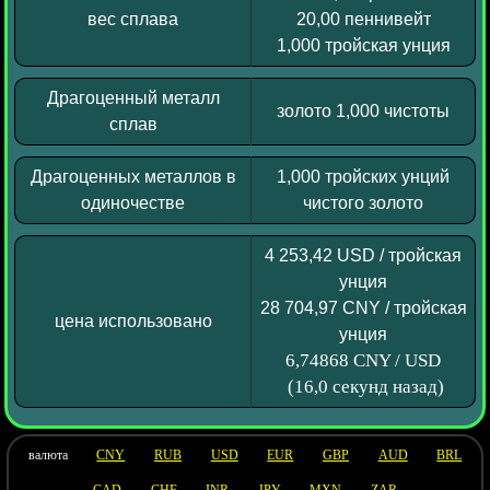
вес сплава
20,00 пеннивейт
1,000 тройская унция
Драгоценный металл
золото 1,000 чистоты
сплав
Драгоценных металлов в
1,000 тройских унций
одиночестве
чистого золото
4 253,42 USD / тройская
унция
28 704,97 CNY / тройская
цена использовано
унция
6,74868 CNY / USD
(16,0 секунд назад)
валюта
CNY
RUB
USD
EUR
GBP
AUD
BRL