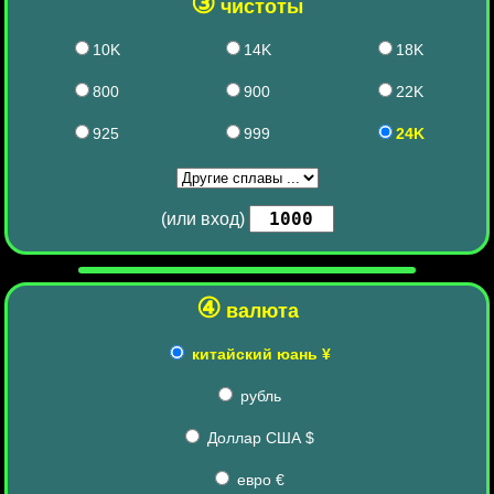
③
чистоты
10K
14K
18K
800
900
22K
925
999
24K
(или вход)
④
валюта
китайский юань ¥
рубль
Доллар США $
евро €