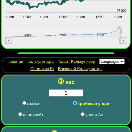
27 000
3. Авг
12:00
4. Авг
12:00
5. Авг
12:00
6. Авг
2000
2010
2020
Главная
Калькуляторы
Карат Калькулятор
Ct против Kt
Восковой Kалькулятор
②
вес
грамм
тройская унция
пеннивейт
унция Av