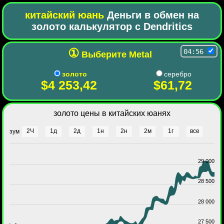
китайский юань
Деньги в обмен на
золото калькулятор с Dendritics
①
04:56
Выберите Metal
золото
серебро
$4 253,42
$61,72
золото цены в китайских юанях
2Ч
1д
2д
1н
2н
2м
1г
все
зум
29 000
28 500
28 000
27 500